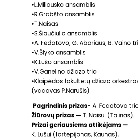
•L.Miliausko ansamblis
•R.Grabšto ansamblis
•T.Naisas
•S.Šiaučiulio ansamblis
•A. Fedotovo, G. Abariaus, B. Vaino tr
•V.Šlyko ansamblis
•K.Lušo ansamblis
•V.Ganelino džiazo trio
•Klaipėdos fakultetų džiazo orkestra
(vadovas P.Narušis)
Pagrindinis prizas-
A. Fedotovo trio 
Žiūrovų prizas —
T. Naisui (Talinas).
Prizai geriausiems atlikėjams —
K. Lušui (fortepijonas, Kaunas),