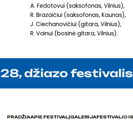
A. Fedotovui (saksofonas, Vilnius),
R. Brazaičiui (saksofonas, Kaunas),
J. Ciechanovičiui (gitara, Vilnius),
R. Vainui (bosinė gitara, Vilnius).
 džiazo festivalis "
PRADŽIA
APIE FESTIVALĮ
GALERIJA
FESTIVALIO I
PRADŽIA
APIE FESTIVALĮ
GALERIJA
FESTIVALIO I