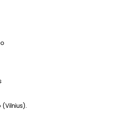
io
s
(Vilnius).