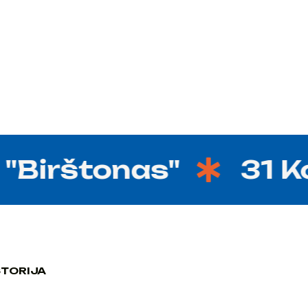
Birštonas"
31 Kovo
STORIJA
STORIJA