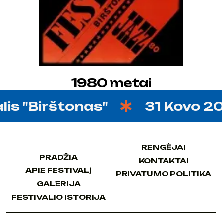
1980 metai
"Birštonas"
31 Kovo 2028, d
RENGĖJAI
RENGĖJAI
PRADŽIA
KONTAKTAI
PRADŽIA
KONTAKTAI
APIE FESTIVALĮ
PRIVATUMO POLITIKA
APIE FESTIVALĮ
PRIVATUMO POLITIKA
GALERIJA
GALERIJA
FESTIVALIO ISTORIJA
FESTIVALIO ISTORIJA