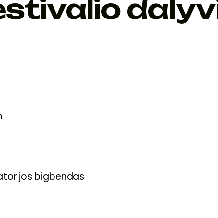
stivalio dalyv
n
vatorijos bigbendas