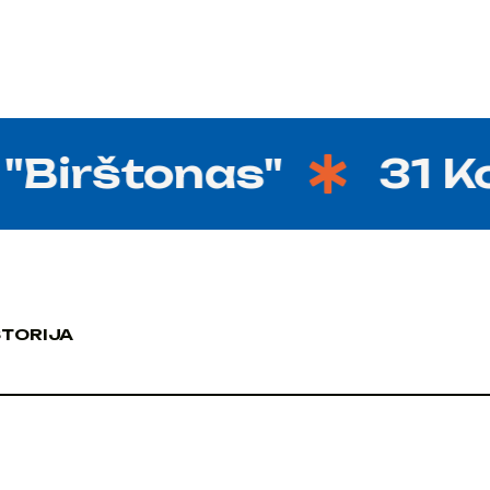
"Birštonas"
31 Kov
STORIJA
STORIJA