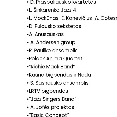
• D. Praspaliauskio kvartetas
•L. Šinkarenko Jazz 4
•L. Mockūnas-E. Kanevičius-A. Gote
•D. Pulausko sekstetas
•A. Anusauskas
• A. Andersen group
•R. Pauliko ansamblis
•Polock Anima Quartet
•”Richie Mack Band”
•Kauno bigbendas ir Neda
• S. Sasnausko ansamblis
•LRTV bigbendas
•”Jazz Singers Band”
• A. Jofės projektas
•”Basic Concept”