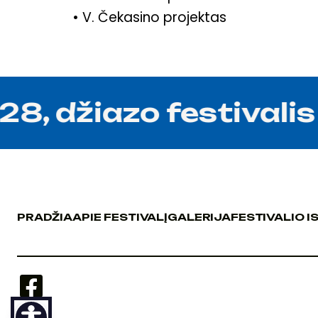
• V. Čekasino projektas
, džiazo festivalis 
PRADŽIA
APIE FESTIVALĮ
GALERIJA
FESTIVALIO I
PRADŽIA
APIE FESTIVALĮ
GALERIJA
FESTIVALIO I