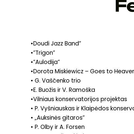
Fe
•Doudi Jazz Band”
•”Trigon”
•”Aulodija”
•Dorota Miskiewicz – Goes to Heave
• G. Vaščenko trio
•E. Buožis ir V. Ramoška
•Vilniaus konservatorijos projektas
• P. Vyšniauskas ir Klaipėdos konser
• „Auksinės gitaros”
• P. Olby ir A. Forsen