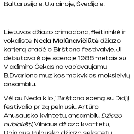
Baltarusijoje, Ukrainoje, Švedijoje.
Lietuvos džiazo primadona, fleitininkė ir
vokalistė
Neda Malūnavičiūtė
džiazo
karjerą pradėjo Birštono festivalyje. Ji
debiutavo šioje scenoje 1988 metais su
Vladimiro Čekasino vadovaujamu
B.Dvariono muzikos mokyklos moksleivių
ansambliu.
Vėliau Neda kilo į Birštono sceną su Didįjį
festivalio prizą pelniusiu Artūro
Anusausko kvintetu, ansambliu
Džiazo
nublokšti
, Vilniaus džiazo kvartetu,
Dainiaus Pulausko džiazo sekstetu,