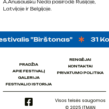
A.Anusausku Neda pasirodė Rusijoje,
Latvijoje ir Belgijoje.
tivalis "Birštonas"
31 Kovo
RENGĖJAI
RENGĖJAI
PRADŽIA
KONTAKTAI
PRADŽIA
KONTAKTAI
APIE FESTIVALĮ
PRIVATUMO POLITIKA
APIE FESTIVALĮ
PRIVATUMO POLITIKA
GALERIJA
GALERIJA
FESTIVALIO ISTORIJA
FESTIVALIO ISTORIJA
Visos teisės saugomos
© 2025 ITMAN