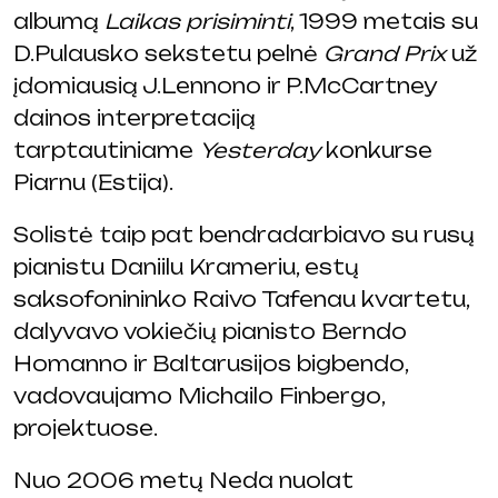
albumą
Laikas prisiminti
, 1999 metais su
D.Pulausko sekstetu pelnė
Grand Prix
už
įdomiausią J.Lennono ir P.McCartney
dainos interpretaciją
tarptautiniame
Yesterday
konkurse
Piarnu (Estija).
Solistė taip pat bendradarbiavo su rusų
pianistu Daniilu Krameriu, estų
saksofonininko Raivo Tafenau kvartetu,
dalyvavo vokiečių pianisto Berndo
Homanno ir Baltarusijos bigbendo,
vadovaujamo Michailo Finbergo,
projektuose.
Nuo 2006 metų Neda nuolat