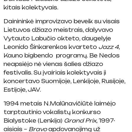
kitais kolektyvais.
Dainininkė improvizavo beveik su visais
Lietuvos džiazo meistrais, dalyvavo
Vytauto Labučio okteto, daugelyje
Leonido Šinkarenkos kvarteto
Jazz 4
,
Kauno bigbendo programų. Be Nedos
neapsiėjo nė vienas šalies džiazo
festivalis. Su įvairiais kolektyvais ji
koncertavo Suomijoje, Lenkijoje, Rusijoje,
Estijoje, JAV.
1994 metais N.Malūnavičiūtė laimėjo
tarptautinio vokalistų konkurso
Bialystoke (Lenkija)
Grand Prix
, 1997-
aisiais –
Bravo
apdovanojimą už