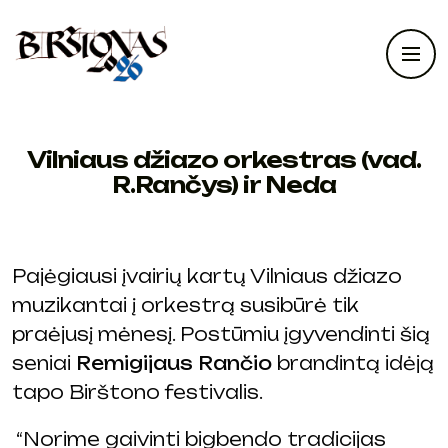
Vilniaus džiazo orkestras (vad.
R.Rančys) ir Neda
Pajėgiausi įvairių kartų Vilniaus džiazo
muzikantai į orkestrą susibūrė tik
praėjusį mėnesį. Postūmiu įgyvendinti šią
seniai
Remigijaus Rančio
brandintą idėją
tapo Birštono festivalis.
“Norime gaivinti bigbendo tradicijas