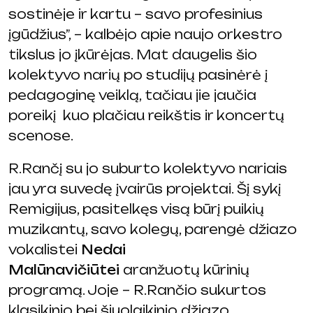
sostinėje ir kartu – savo profesinius
įgūdžius”, – kalbėjo apie naujo orkestro
tikslus jo įkūrėjas. Mat daugelis šio
kolektyvo narių po studijų pasinėrė į
pedagoginę veiklą, tačiau jie jaučia
poreikį kuo plačiau reikštis ir koncertų
scenose.
R.Rančį su jo suburto kolektyvo nariais
jau yra suvedę įvairūs projektai. Šį sykį
Remigijus, pasitelkęs visą būrį puikių
muzikantų, savo kolegų, parengė džiazo
vokalistei
Nedai
Malūnavičiūtei
aranžuotų kūrinių
programą. Joje – R.Rančio sukurtos
klasikinio bei šiuolaikinio džiazo