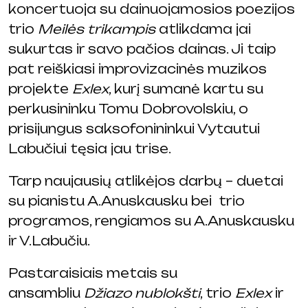
koncertuoja su dainuojamosios poezijos
trio
Meilės trikampis
atlikdama jai
sukurtas ir savo pačios dainas. Ji taip
pat reiškiasi improvizacinės muzikos
projekte
Exlex
, kurį sumanė kartu su
perkusininku Tomu Dobrovolskiu, o
prisijungus saksofonininkui Vytautui
Labučiui tęsia jau trise.
Tarp naujausių atlikėjos darbų – duetai
su pianistu A.Anuskausku bei trio
programos, rengiamos su A.Anuskausku
ir V.Labučiu.
Pastaraisiais metais su
ansambliu
Džiazo nublokšti
, trio
Exlex
ir