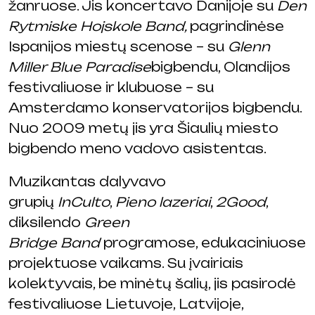
žanruose. Jis koncertavo Danijoje su
Den
Rytmiske Hojskole Band,
pagrindinėse
Ispanijos miestų scenose – su
Glenn
Miller Blue Paradise
bigbendu, Olandijos
festivaliuose ir klubuose – su
Amsterdamo konservatorijos bigbendu.
Nuo 2009 metų jis yra Šiaulių miesto
bigbendo meno vadovo asistentas.
Muzikantas dalyvavo
grupių
InCulto
,
Pieno lazeriai
,
2Good
,
diksilendo
Green
Bridge
Band
programose, edukaciniuose
projektuose vaikams. Su įvairiais
kolektyvais, be minėtų šalių, jis pasirodė
festivaliuose Lietuvoje, Latvijoje,