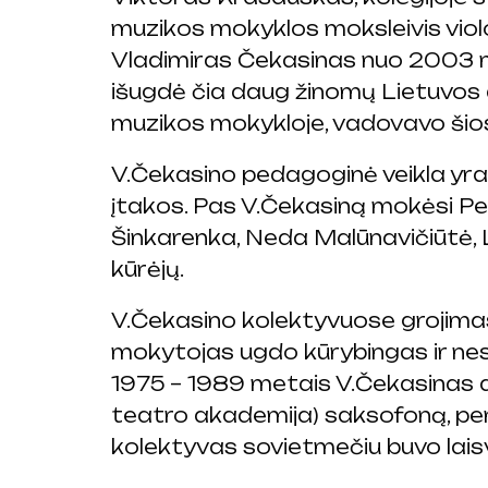
muzikos mokyklos moksleivis violon
Vladimiras Čekasinas nuo 2003 met
išugdė čia daug žinomų Lietuvos d
muzikos mokykloje, vadovavo ši
V.Čekasino pedagoginė veikla yra 
įtakos. Pas V.Čekasiną mokėsi Pe
Šinkarenka, Neda Malūnavičiūtė, 
kūrėjų.
V.Čekasino kolektyvuose grojima
mokytojas ugdo kūrybingas ir n
1975 – 1989 metais V.Čekasinas d
teatro akademija) saksofoną, pe
kolektyvas sovietmečiu buvo laisv