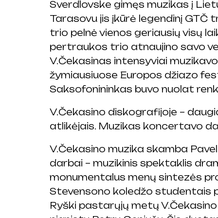
Sverdlovske gimęs muzikas į Lietu
Tarasovu jis įkūrė legendinį GTČ 
trio pelnė vienos geriausių visų l
pertraukos trio atnaujino savo vei
V.Čekasinas intensyviai muzikavo i
žymiausiuose Europos džiazo fest
Saksofonininkas buvo nuolat ren
V.Čekasino diskografijoje – daugi
atlikėjais. Muzikas koncertavo daug
V.Čekasino muzika skamba Pavelo L
darbai – muzikinis spektaklis d
monumentalus menų sintezės proje
Stevensono koledžo studentais pr
Ryški pastarųjų metų V.Čekasino kū