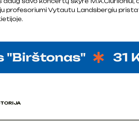
s daug savo koncertų skyrė M.K.Čiurlioniui, 
u profesoriumi Vytautu Landsbergiu pristatė
etijoje.
 "Birštonas"
31 Ko
STORIJA
STORIJA