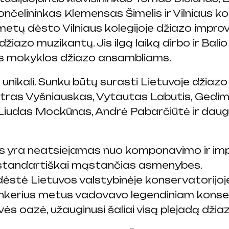
čelininkas Klemensas Šimelis ir Vilniaus kol
ų dėsto Vilniaus kolegijoje džiazo improviz
žiazo muzikantų. Jis ilgą laiką dirbo ir Ba
os mokyklos džiazo ansambliams.
unikali. Sunku būtų surasti Lietuvoje džiazo
tras Vyšniauskas, Vytautas Labutis, Gedimi
Liudas Mockūnas, Andrė Pabarčiūtė ir dauge
s yra neatsiejamas nuo komponavimo ir im
estandartiškai mąstančias asmenybes.
ėstė Lietuvos valstybinėje konservatorijoje
nkerius metus vadovavo legendiniam konserv
ės oazė, užauginusi šaliai visą plejadą džia