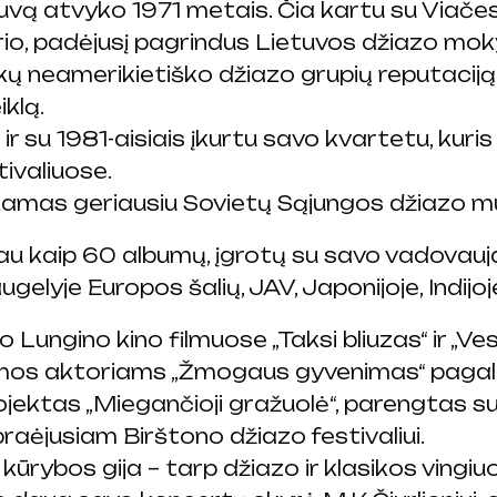
vą atvyko 1971 metais. Čia kartu su Viačes
trio, padėjusį pagrindus Lietuvos džiazo mo
aikų neamerikietiško džiazo grupių reputacij
klą.
r su 1981-aisiais įkurtu savo kvartetu, kuri
ivaliuose.
kamas geriausiu Sovietų Sąjungos džiazo m
au kaip 60 albumų, įgrotų su savo vadovauja
elyje Europos šalių, JAV, Japonijoje, Indijoj
ungino kino filmuose „Taksi bliuzas“ ir „Ve
ramos aktoriams „Žmogaus gyvenimas“ pagal 
ktas „Miegančioji gražuolė“, parengtas su V
aėjusiam Birštono džiazo festivaliui.
rybos gija – tarp džiazo ir klasikos vingiuo