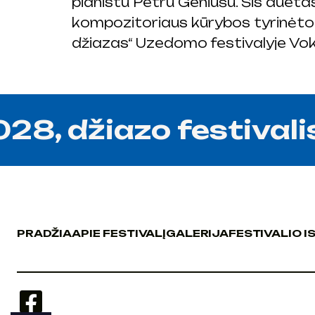
pianistu Petru Geniušu. Šis dueta
kompozitoriaus kūrybos tyrinėtoj
džiazas“ Uzedomo festivalyje Voki
8, džiazo festivalis
PRADŽIA
APIE FESTIVALĮ
GALERIJA
FESTIVALIO I
PRADŽIA
APIE FESTIVALĮ
GALERIJA
FESTIVALIO I