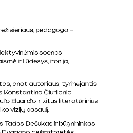
režisieriaus, pedagogo –
olektyvinėmis scenos
smė ir liūdesys, ironija,
tas, anot autoriaus, tyrinėjantis
s Konstantino Čiurlionio
o Eluard‘o ir kitus literatūrinius
o vizijų pasaulį.
kas Tadas Dešukas ir būgnininkas
, B.Dvariono dešimtmetės