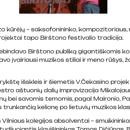
zo kūrėjų – saksofonininko, kompozitoriaus, 
rojektai tapo Birštono festivalio tradicija.
ebindavo Birštono publiką gigantiškomis k
o įvairiausi muzikos stiliai ir meno rūšys, žai
rykštę išskleis ir šiemetis V.Čekasino projek
tro aštuonių dalių improvizacija Mikalojau
nų bei savomis temomis, pagal Maironio, Paul‘
trunkančią kelionę po lietuvių muzikos klasik
 Vilniaus kolegijos absolventai – smuikinin
studijuojantis klavišininkas Tomas Dičiūnas