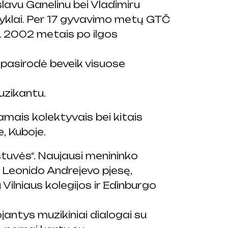
lavu Ganelinu bei Vladimiru
kyklai. Per 17 gyvavimo metų GTČ
ą. 2002 metais po ilgos
s pasirodė beveik visuose
uzikantu.
mais kolektyvais bei kitais
e, Kuboje.
stuvės“. Naujausi menininko
Leonido Andrejevo pjesę,
ilniaus kolegijos ir Edinburgo
jantys muzikiniai dialogai su