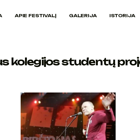
A
APIE FESTIVALĮ
GALERIJA
ISTORIJA
us kolegijos studentų pro