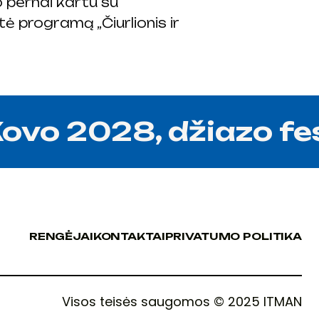
o pernai kartu su
 programą „Čiurlionis ir
vo 2028, džiazo fest
RENGĖJAI
KONTAKTAI
PRIVATUMO POLITIKA
RENGĖJAI
KONTAKTAI
PRIVATUMO POLITIKA
Visos teisės saugomos © 2025 ITMAN