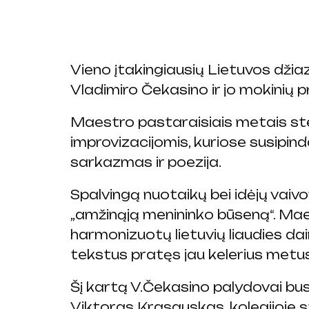
Vieno įtakingiausių Lietuvos džia
Vladimiro Čekasino ir jo mokinių p
Maestro pastaraisiais metais st
improvizacijomis, kuriose susipindav
sarkazmas ir poezija.
Spalvingą nuotaikų bei idėjų vaivo
„amžinąją menininko būseną“. Maes
harmonizuotų lietuvių liaudies dai
tekstus pratęs jau kelerius metus 
Šį kartą V.Čekasino palydovai bus
Viktoras Krasauskas, kolegijoje 