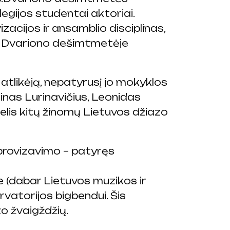
egijos studentai aktoriai.
acijos ir ansamblio disciplinas,
lio Dvariono dešimtmetėje
 atlikėją, nepatyrusį jo mokyklos
nas Lurinavičius, Leonidas
lis kitų žinomų Lietuvos džiazo
provizavimo – patyręs
 (dabar Lietuvos muzikos ir
atorijos bigbendui. Šis
zo žvaigždžių.