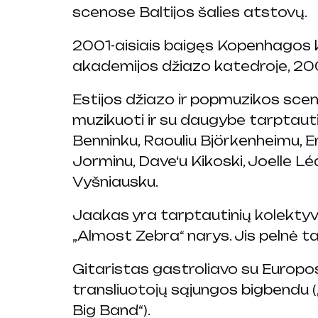
scenose Baltijos šalies atstovų.
2001-aisiais baigęs Kopenhagos k
akademijos džiazo katedroje, 20
Estijos džiazo ir popmuzikos sc
muzikuoti ir su daugybe tarptauti
Benninku, Raouliu Björkenheimu, E
Jorminu, Dave‘u Kikoski, Joelle 
Vyšniausku.
Jaakas yra tarptautinių kolektyv
„Almost Zebra“ narys. Jis pelnė ta
Gitaristas gastroliavo su Europo
transliuotojų sąjungos bigbendu (
Big Band“).