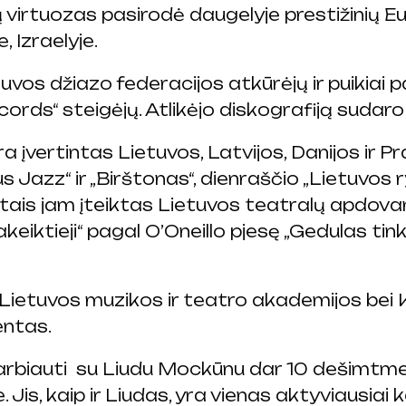
 virtuozas pasirodė daugelyje prestižinių Eu
, Izraelyje.
os džiazo federacijos atkūrėjų ir puikiai p
rds“ steigėjų. Atlikėjo diskografiją sudaro
įvertintas Lietuvos, Latvijos, Danijos ir P
ius Jazz“ ir „Birštonas“, dienraščio „Lietuvos
etais jam įteiktas Lietuvos teatralų apdova
iktieji“ pagal O’Oneillo pjesę „Gedulas tinka
ietuvos muzikos ir teatro akademijos bei 
entas.
biauti su Liudu Mockūnu dar 10 dešimtm
 Jis, kaip ir Liudas, yra vienas aktyviausia