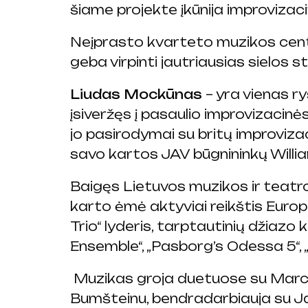
šiame projekte įkūnija improvizac
Neįprasto kvarteto muzikos cent
geba virpinti jautriausias sielos
Liudas Mockūnas
– yra vienas ry
įsiveržęs į pasaulio improvizacinė
jo pasirodymai su britų improviz
savo kartos JAV būgnininkų William
Baigęs Lietuvos muzikos ir teatr
karto ėmė aktyviai reikštis Europo
Trio“ lyderis, tarptautinių džiazo
Ensemble“, „Pasborg’s Odessa 5“, „
Muzikas groja duetuose su Marcu D
Bumšteinu, bendradarbiauja su J