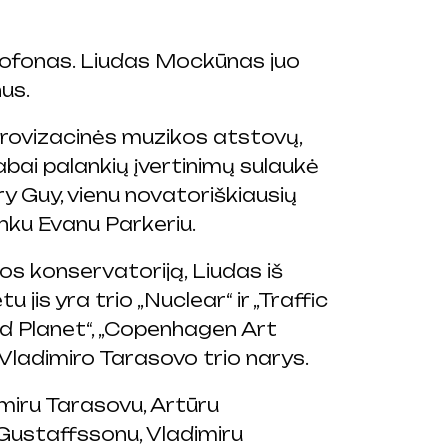
sofonas. Liudas Mockūnas juo
us.
mprovizacinės muzikos atstovų,
abai palankių įvertinimų sulaukė
y Guy, vienu novatoriškiausių
inku Evanu Parkeriu.
s konservatoriją, Liudas iš
is yra trio „Nuclear“ ir „Traffic
Red Planet“, „Copenhagen Art
 Vladimiro Tarasovo trio narys.
miru Tarasovu, Artūru
Gustaffssonu, Vladimiru