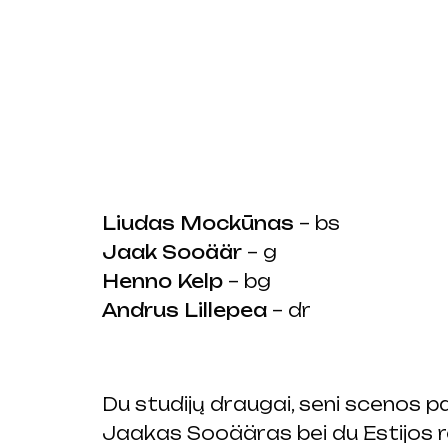
Liudas Mockūnas
– bs
Jaak Sooäär
– g
Henno Kelp
– bg
Andrus Lillepea
– dr
Du studijų draugai, seni scenos p
Jaakas Sooääras bei du Estijos ro