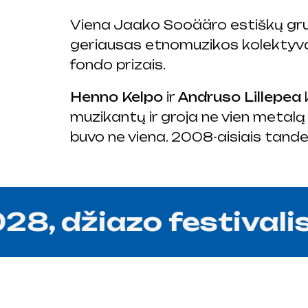
Viena Jaako Sooääro estiškų grup
geriausas etnomuzikos kolektyva
fondo prizais.
Henno Kelpo
ir
Andruso Lillepea
k
muzikantų ir groja ne vien metalą 
buvo ne viena. 2008-aisiais tande
, džiazo festivalis 