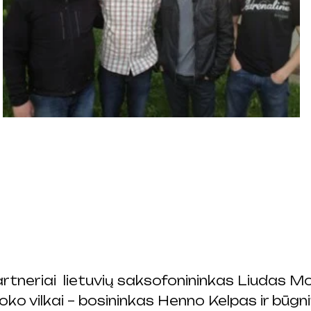
artneriai lietuvių saksofonininkas Liudas M
ko vilkai – bosininkas Henno Kelpas ir būgn