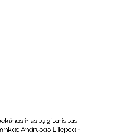
ockūnas ir estų gitaristas
ininkas Andrusas Lillepea –