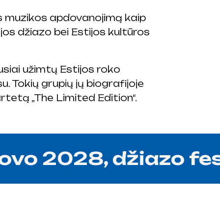
jos muzikos apdovanojimą kaip
s džiazo bei Estijos kultūros
ausiai užimtų Estijos roko
. Tokių grupių jų biografijoje
rtetą „The Limited Edition“.
o 2028, džiazo festi