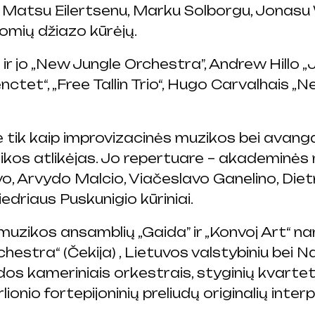
 Matsu Eilertsenu, Marku Solborgu, Jonasu
omių džiazo kūrėjų.
ir jo „New Jungle Orchestra”, Andrew Hillo „
tet“, „Free Tallin Trio“, Hugo Carvalhais „N
ik kaip improvizacinės muzikos bei avangar
ikos atlikėjas. Jo repertuare – akademinės
vo, Arvydo Malcio, Viačeslavo Ganelino, Die
driaus Puskunigio kūriniai.
muzikos ansamblių „Gaida” ir „Konvoj Art“ na
tra“ (Čekija) , Lietuvos valstybiniu bei Nac
ėdos kameriniais orkestrais, styginių kvarte
ionio fortepijoninių preliudų originalių inte