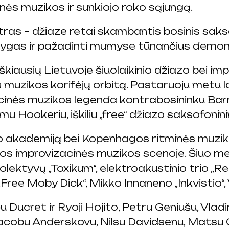
inės muzikos ir sunkiojo roko sąjungą.
ras – džiaze retai skambantis bosinis sak
 stygas ir pažadinti mumyse tūnančius demon
škiausių Lietuvoje šiuolaikinio džiazo bei i
s muzikos korifėjų orbitą. Pastaruoju metu l
acinės muzikos legenda kontrabosininku Barr
u Hookeriu, iškiliu „free“ džiazo saksofonin
o akademiją bei Kopenhagos ritminės muziko
s improvizacinės muzikos scenoje. Šiuo metu j
 kolektyvų „Toxikum“, elektroakustinio trio „
Free Moby Dick“, Mikko Innaneno „Inkvistio“,
ucret ir Ryoji Hojito, Petru Geniušu, Vladi
acobu Anderskovu, Nilsu Davidsenu, Matsu 