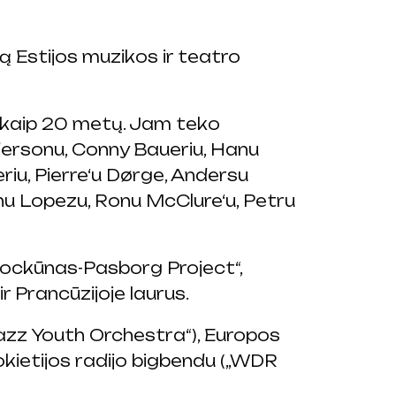
 Estijos muzikos ir teatro
 kaip 20 metų. Jam teko
ndersonu, Conny Baueriu, Hanu
riu, Pierre‘u Dørge, Andersu
nu Lopezu, Ronu McClure‘u, Petru
Mockūnas-Pasborg Project“,
r Prancūzijoje laurus.
azz Youth Orchestra“), Europos
okietijos radijo bigbendu („WDR