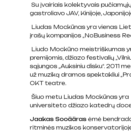
Su įvairiais kolektyvais pučiamųjų
gastroliavo JAV, Kinijoje, Japonijoje
Liudas Mockūnas yra vienas Lietuv
įrašų kompanijos „NoBusiness Reco
Liudo Mockūno meistriškumas yra 
premijomis, džiazo festivalių „Viln
sąjungos „Auksiniu disku“. 2011 m
už muziką dramos spektakliui „Prake
OKT teatre.
Šiuo metu Liudas Mockūnas yra L
universiteto džiazo katedrų doc
Jaakas Sooääras
ėmė bendradar
ritminės muzikos konservatorijoje.