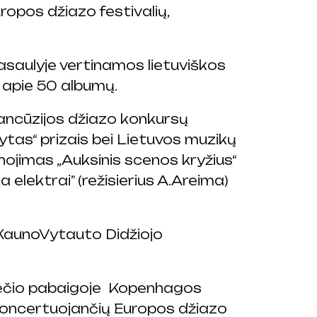
ropos džiazo festivalių,
asaulyje vertinamos lietuviškos
 apie 50 albumų.
rancūzijos džiazo konkursų
 rytas“ prizais bei Lietuvos muzikų
nojimas „Auksinis scenos kryžius“
 elektrai” (režisierius A.Areima)
KaunoVytauto Didžiojo
ečio pabaigoje Kopenhagos
i koncertuojančių Europos džiazo