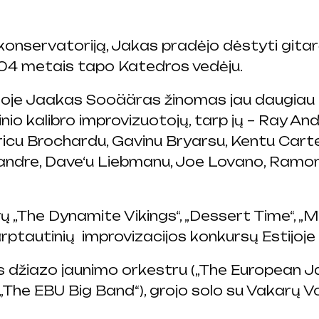
onservatoriją, Jakas pradėjo dėstyti gitarą
04 metais tapo Katedros vedėju.
enoje Jaakas Sooääras žinomas jau daugiau
nio kalibro improvizuotojų, tarp jų – Ray A
ricu Brochardu, Gavinu Bryarsu, Kentu Carte
Léandre, Dave‘u Liebmanu, Joe Lovano, Ramo
ų „The Dynamite Vikings“, „Dessert Time“, „
rptautinių improvizacijos konkursų Estijoje i
s džiazo jaunimo orkestru („The European J
„The EBU Big Band“), grojo solo su Vakarų V