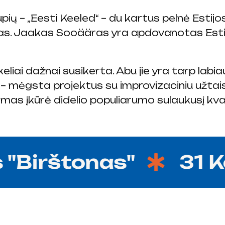
ių – „Eesti Keeled“ – du kartus pelnė Esti
s. Jaakas Sooääras yra apdovanotas Estijo
eliai dažnai susikerta. Abu jie yra tarp labi
– mėgsta projektus su improvizaciniu užtaisu
mas įkūrė didelio populiarumo sulaukusį kva
"Birštonas"
31 Kov