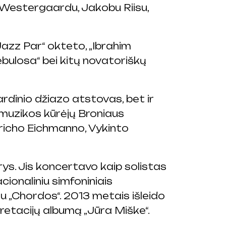
 Westergaardu, Jakobu Riisu,
Jazz Par“ okteto, „Ibrahim
ebulosa“ bei kitų novatoriškų
dinio džiazo atstovas, bet ir
 muzikos kūrėjų Broniaus
tricho Eichmanno, Vykinto
rys. Jis koncertavo kaip solistas
ionaliniu simfoniniais
tu „Chordos“. 2013 metais išleido
rpretacijų albumą „Jūra Miške“.