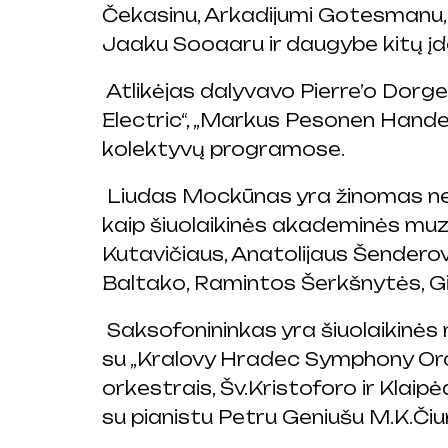
Čekasinu, Arkadijumi Gotesmanu,
Jaaku Sooaaru ir daugybe kitų įd
Atlikėjas dalyvavo Pierre’o Dorge 
Electric“, „Markus Pesonen Handenc
kolektyvų programose.
Liudas Mockūnas yra žinomas ne t
kaip šiuolaikinės akademinės muz
Kutavičiaus, Anatolijaus Šendero
Baltako, Ramintos Šerkšnytės, Gie
Saksofonininkas yra šiuolaikinės 
su „Kralovy Hradec Symphony Orches
orkestrais, Šv.Kristoforo ir Klaip
su pianistu Petru Geniušu M.K.Čiurl