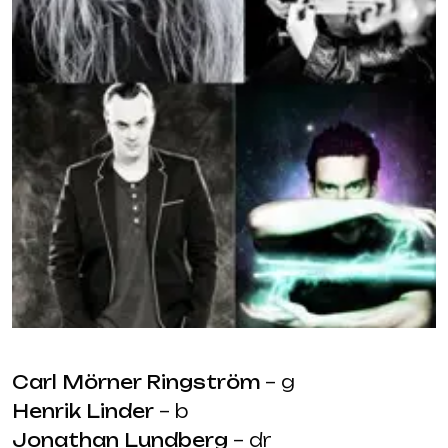
Carl Mörner Ringström
– g
Henrik Linder
– b
Jonathan Lundberg
– dr