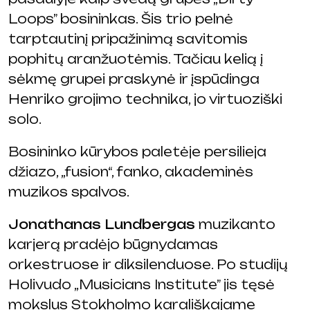
Loops” bosininkas. Šis trio pelnė
tarptautinį pripažinimą savitomis
pophitų aranžuotėmis. Tačiau kelią į
sėkmę grupei praskynė ir įspūdinga
Henriko grojimo technika, jo virtuoziški
solo.
Bosininko kūrybos paletėje persilieja
džiazo, „fusion“, fanko, akademinės
muzikos spalvos.
Jonathanas Lundbergas
muzikanto
karjerą pradėjo būgnydamas
orkestruose ir diksilenduose. Po studijų
Holivudo „Musicians Institute” jis tęsė
mokslus Stokholmo karališkajame