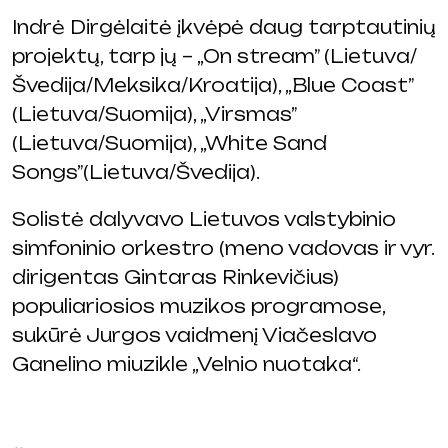
Indrė Dirgėlaitė įkvėpė daug tarptautinių
projektų, tarp jų – „On stream” (Lietuva/
Švedija/Meksika/Kroatija), „Blue Coast”
(Lietuva/Suomija), „Virsmas”
(Lietuva/Suomija), „White Sand
Songs”(Lietuva/Švedija).
Solistė dalyvavo Lietuvos valstybinio
simfoninio orkestro (meno vadovas ir vyr.
dirigentas Gintaras Rinkevičius)
populiariosios muzikos programose,
sukūrė Jurgos vaidmenį Viačeslavo
Ganelino miuzikle „Velnio nuotaka“.