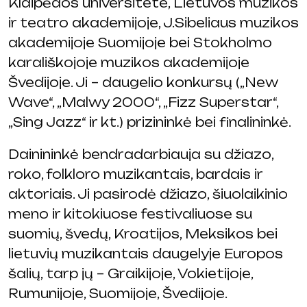
Klaipėdos universitete, Lietuvos muzikos
ir teatro akademijoje, J.Sibeliaus muzikos
akademijoje Suomijoje bei Stokholmo
karališkojoje muzikos akademijoje
Švedijoje. Ji – daugelio konkursų („New
Wave“, „Malwy 2000“, „Fizz Superstar“,
„Sing Jazz“ ir kt.) prizininkė bei finalininkė.
Dainininkė bendradarbiauja su džiazo,
roko, folkloro muzikantais, bardais ir
aktoriais. Ji pasirodė džiazo, šiuolaikinio
meno ir kitokiuose festivaliuose su
suomių, švedų, Kroatijos, Meksikos bei
lietuvių muzikantais daugelyje Europos
šalių, tarp jų – Graikijoje, Vokietijoje,
Rumunijoje, Suomijoje, Švedijoje.