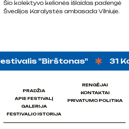
Šio kolektyvo kelionės išlaidas padengė
Švedijos Karalystės ambasada Vilniuje.
tivalis "Birštonas"
31 Kovo
RENGĖJAI
RENGĖJAI
PRADŽIA
KONTAKTAI
PRADŽIA
KONTAKTAI
APIE FESTIVALĮ
PRIVATUMO POLITIKA
APIE FESTIVALĮ
PRIVATUMO POLITIKA
GALERIJA
GALERIJA
FESTIVALIO ISTORIJA
FESTIVALIO ISTORIJA