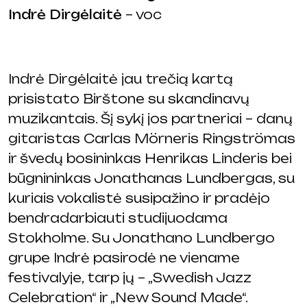
Indrė Dirgėlaitė
– voc
Indrė Dirgėlaitė jau trečią kartą
prisistato Birštone su skandinavų
muzikantais. Šį sykį jos partneriai – danų
gitaristas Carlas Mörneris Ringströmas
ir švedų bosininkas Henrikas Linderis bei
būgnininkas Jonathanas Lundbergas, su
kuriais vokalistė susipažino ir pradėjo
bendradarbiauti studijuodama
Stokholme. Su Jonathano Lundbergo
grupe Indrė pasirodė ne viename
festivalyje, tarp jų – „Swedish Jazz
Celebration“ ir „New Sound Made“.