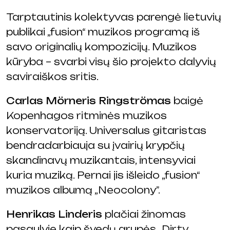
Tarptautinis kolektyvas parengė lietuvių
publikai „fusion“ muzikos programą iš
savo originalių kompozicijų. Muzikos
kūryba – svarbi visų šio projekto dalyvių
saviraiškos sritis.
Carlas Mörneris Ringströmas
baigė
Kopenhagos ritminės muzikos
konservatoriją. Universalus gitaristas
bendradarbiauja su įvairių krypčių
skandinavų muzikantais, intensyviai
kuria muziką. Pernai jis išleido „fusion“
muzikos albumą „Neocolony”.
Henrikas Linderis
plačiai žinomas
pasaulyje kaip švedų grupės „Dirty