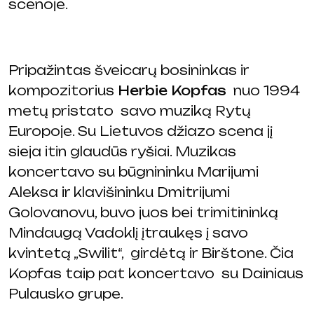
scenoje.
Pripažintas šveicarų bosininkas ir
kompozitorius
Herbie Kopfas
nuo 1994
metų pristato savo muziką Rytų
Europoje. Su Lietuvos džiazo scena jį
sieja itin glaudūs ryšiai. Muzikas
koncertavo su būgnininku Marijumi
Aleksa ir klavišininku Dmitrijumi
Golovanovu, buvo juos bei trimitininką
Mindaugą Vadoklį įtraukęs į savo
kvintetą „Swilit“, girdėtą ir Birštone. Čia
Kopfas taip pat koncertavo su Dainiaus
Pulausko grupe.