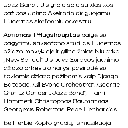
Jazz Band“. Jis grojo solo su klasikos
pažibos Johno Axelrodo diriguojamu
Liucernos simfoniniu orkestru.
Adrianas Pflugshauptas
baigė su
pagyrimu saksofono studijas Liucernos
džiazo mokykloje ir gilino žinias Niujorko
„New School“. Jis buvo Europos jaunimo
džiazo orkestro narys, pasirodė su
tokiomis džiazo pažibomis kaip Django
Batesas, „Gil Evans Orchestra“, „George
Gruntz Concert Jazz Band“,
Hämi
Hämmerli, Christophas Baumannas,
George‘as Robertas, Pepe Lienhardas.
Be Herbie Kopfo grupių, jis muzikuoja