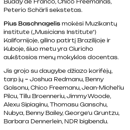
Buddy de Franco, Chico Freemanas,
Peterio Schärli sekstetas.
Pius Baschnagelis
mokėsi Muzikantų
institute („Musicians Institute“)
Kalifornijoje, gilino patirtį Brazilijoje ir
Kuboje, šiuo metu yra Ciuricho
aukštosios menų mokyklos docentas.
Jis grojo su daugybe džiazo korifėjų,
tarp jų
–
Joshua Redmanu, Benny
Golsonu, Chico Freemanu, Jean-Michel‘iu
Pilcu, Tillu Broenneriu, Jimmy Woode,
Alexu Sipiaginu, Thomasu Ganschu,
Nubya, Benny Bailey, George‘u Gruntzu,
Barbara Dennerlein, NDR bigbendu.