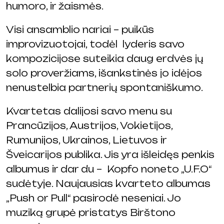
humoro, ir žaismės.
Visi ansamblio nariai – puikūs
improvizuotojai, todėl lyderis savo
kompozicijose suteikia daug erdvės jų
solo proveržiams, išankstinės jo idėjos
nenustelbia partnerių spontaniškumo.
Kvartetas dalijosi savo menu su
Prancūzijos, Austrijos, Vokietijos,
Rumunijos, Ukrainos, Lietuvos ir
Šveicarijos publika. Jis yra išleidęs penkis
albumus ir dar du – Kopfo noneto „U.F.O“
sudėtyje. Naujausias kvarteto albumas
„Push or Pull“ pasirodė neseniai. Jo
muziką grupė pristatys Birštono