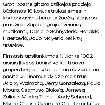
Groti bosine gitara atlikėjas pradėjo
būdamas 16-kos, netrukus ėmėsi ir
komponavimo bei aranžuočių. Karjeros
pradžioje Kopfas grojo šveicarų
muzikantų Danielio Schnyderio, Haraldo
Haerterio, JoJo Mayerio bei kitų
grupėse.
Pirmasis apsilankymas Niujorke 1982-
aisiais įkvėpė bosininką kurti savo
grupes bei projektus. Jiems muzikantas
pasitelkė žinomus džiazo meistrus
Jacką Walrathą, Jerry Gonzalezą, Paulo
Mourą, Seamusą Blake’ą, Jamesą
Zollarą, Marką Turnerį, Andy Schererį,
Mike’ą Clarką, George’ą Gruntzą ir kitus.