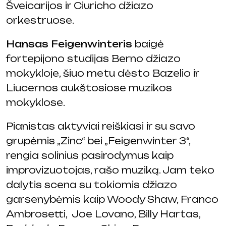
Šveicarijos ir Ciuricho džiazo
orkestruose.
Hansas Feigenwinteris
baigė
fortepijono studijas Berno džiazo
mokykloje, šiuo metu dėsto Bazelio ir
Liucernos aukštosiose muzikos
mokyklose.
Pianistas aktyviai reiškiasi ir su savo
grupėmis „Zinc“ bei „Feigenwinter 3“,
rengia solinius pasirodymus kaip
improvizuotojas, rašo muziką. Jam teko
dalytis scena su tokiomis džiazo
garsenybėmis kaip Woody Shaw, Franco
Ambrosetti, Joe Lovano, Billy Hartas,