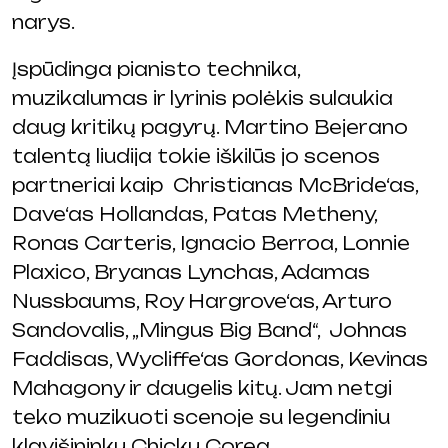
narys.
Įspūdinga pianisto technika,
muzikalumas ir lyrinis polėkis sulaukia
daug kritikų pagyrų. Martino Bejerano
talentą liudija tokie iškilūs jo scenos
partneriai kaip Christianas McBride‘as,
Dave‘as Hollandas, Patas Metheny,
Ronas Carteris, Ignacio Berroa, Lonnie
Plaxico, Bryanas Lynchas, Adamas
Nussbaums, Roy Hargrove‘as, Arturo
Sandovalis, „Mingus Big Band“, Johnas
Faddisas, Wycliffe‘as Gordonas, Kevinas
Mahagony ir daugelis kitų. Jam netgi
teko muzikuoti scenoje su legendiniu
klavišininku Chicku Corea.