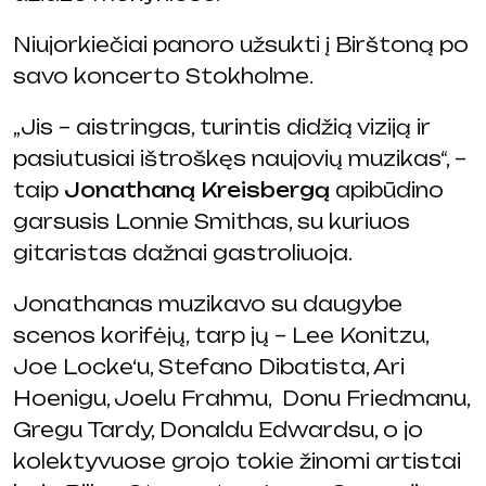
Niujorkiečiai panoro užsukti į Birštoną po
savo koncerto Stokholme.
„Jis – aistringas, turintis didžią viziją ir
pasiutusiai ištroškęs naujovių muzikas“, –
taip
Jonathaną Kreisbergą
apibūdino
garsusis Lonnie Smithas, su kuriuos
gitaristas dažnai gastroliuoja.
Jonathanas muzikavo su daugybe
scenos korifėjų, tarp jų – Lee Konitzu,
Joe Locke‘u, Stefano Dibatista, Ari
Hoenigu, Joelu Frahmu, Donu Friedmanu,
Gregu Tardy, Donaldu Edwardsu, o jo
kolektyvuose grojo tokie žinomi artistai