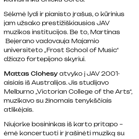
Sėkmė lydi ir pianisto įrašus, o kūrinius
jam užsako prestižiškiausios JAV
muzikos institucijos. Be to, Martinas
Bejerano vadovauja Majamio
universiteto „Frost School of Music“
džiazo fortepijono skyriui.
Mattas Clohesy
atvyko į JAV 2001-
aisiais iš Australijos. Jis studijavo
Melburno „Victorian College of the Arts“,
muzikavo su žinomais tenykščiais
atlikėjais.
Niujorke bosininkas iš karto pritapo –
ėmė koncertuoti ir įrašinėti muziką su