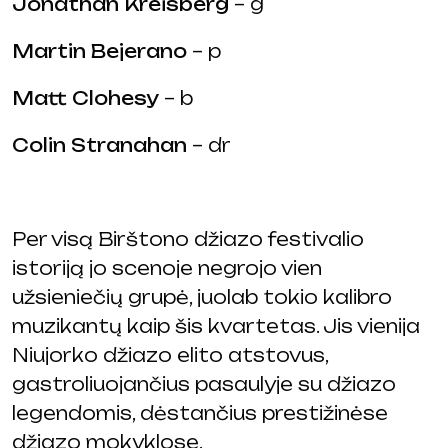
Jonathan Kreisberg
– g
Martin Bejerano
– p
Matt Clohesy
– b
Colin Stranahan
– dr
Per visą Birštono džiazo festivalio
istoriją jo scenoje negrojo vien
užsieniečių grupė, juolab tokio kalibro
muzikantų kaip šis kvartetas. Jis vienija
Niujorko džiazo elito atstovus,
gastroliuojančius pasaulyje su džiazo
legendomis, dėstančius prestižinėse
džiazo mokyklose.