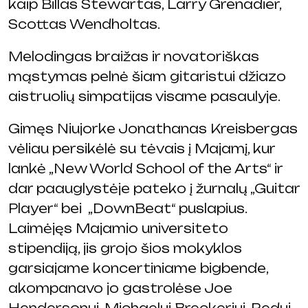
kaip Billas Stewartas, Larry Grenadier,
Scottas Wendholtas.
Melodingas braižas ir novatoriškas
mąstymas pelnė šiam gitaristui džiazo
aistruolių simpatijas visame pasaulyje.
Gimęs Niujorke Jonathanas Kreisbergas
vėliau persikėlė su tėvais į Majamį, kur
lankė „New World School of the Arts“ ir
dar paauglystėje pateko į žurnalų „Guitar
Player“ bei „DownBeat“ puslapius.
Laimėjęs Majamio universiteto
stipendiją, jis grojo šios mokyklos
garsiajame koncertiniame bigbende,
akompanavo jo gastrolėse Joe
Hendersonui, Michaelui Breckeriui, Redui