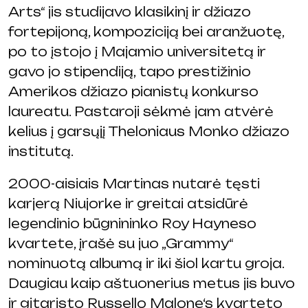
Arts“ jis studijavo klasikinį ir džiazo
fortepijoną, kompoziciją bei aranžuotę,
po to įstojo į Majamio universitetą ir
gavo jo stipendiją, tapo prestižinio
Amerikos džiazo pianistų konkurso
laureatu. Pastaroji sėkmė jam atvėrė
kelius į garsųjį Theloniaus Monko džiazo
institutą.
2000-aisiais Martinas nutarė tęsti
karjerą Niujorke ir greitai atsidūrė
legendinio būgnininko Roy Hayneso
kvartete, įrašė su juo „Grammy“
nominuotą albumą ir iki šiol kartu groja.
Daugiau kaip aštuonerius metus jis buvo
ir gitaristo Russello Malone‘s kvarteto