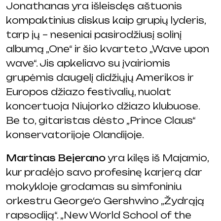
Jonathanas yra išleisdęs aštuonis
kompaktinius diskus kaip grupių lyderis,
tarp jų – neseniai pasirodžiusį solinį
albumą „One“ ir šio kvarteto „Wave upon
wave“. Jis apkeliavo su įvairiomis
grupėmis daugelį didžiųjų Amerikos ir
Europos džiazo festivalių, nuolat
koncertuoja Niujorko džiazo klubuose.
Be to, gitaristas dėsto „Prince Claus“
konservatorijoje Olandijoje.
Martinas Bejerano
yra kilęs iš Majamio,
kur pradėjo savo profesinę karjerą dar
mokykloje grodamas su simfoniniu
orkestru George‘o Gershwino „Žydrąją
rapsodiją“. „New World School of the