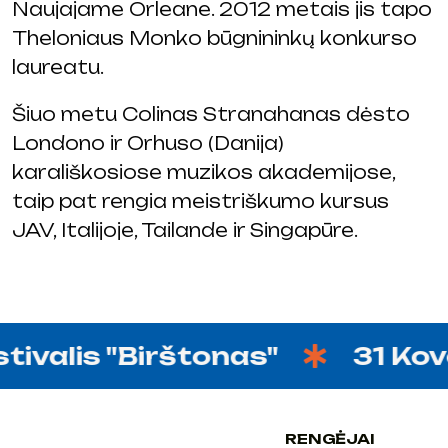
Naujajame Orleane. 2012 metais jis tapo
Theloniaus Monko būgnininkų konkurso
laureatu.
Šiuo metu Colinas Stranahanas dėsto
Londono ir Orhuso (Danija)
karališkosiose muzikos akademijose,
taip pat rengia meistriškumo kursus
JAV, Italijoje, Tailande ir Singapūre.
valis "Birštonas"
31 Kovo 
RENGĖJAI