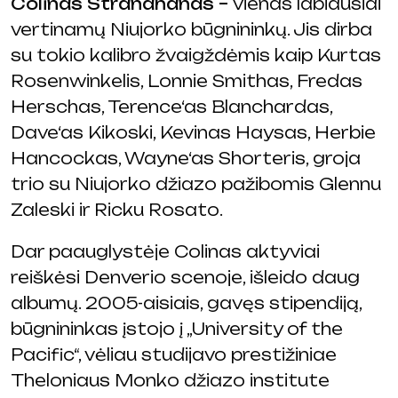
Colinas Stranahanas –
vienas labiausiai
vertinamų Niujorko būgnininkų. Jis dirba
su tokio kalibro žvaigždėmis kaip Kurtas
Rosenwinkelis, Lonnie Smithas, Fredas
Herschas, Terence‘as Blanchardas,
Dave‘as Kikoski, Kevinas Haysas, Herbie
Hancockas, Wayne‘as Shorteris, groja
trio su Niujorko džiazo pažibomis Glennu
Zaleski ir Ricku Rosato.
Dar paauglystėje Colinas aktyviai
reiškėsi Denverio scenoje, išleido daug
albumų. 2005-aisiais, gavęs stipendiją,
būgnininkas įstojo į „University of the
Pacific“, vėliau studijavo prestižiniae
Theloniaus Monko džiazo institute