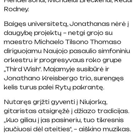
Rodney.
Baigęs universitetą, Jonathanas nėrė į
daugybę projektų – netgi grojo su
maestro Michaelo Tilsono Thomaso
diriguojamu Naujojo pasaulio simfoniniu
orkestru ir progresyvaus roko grupe
„Third Wish“. Majamyje susibūrė ir
Jonathano Kreisbergo trio, surengęs
kelis turus palei Rytų pakrantę.
Nutaręs grįžti gyventi į Niujorką,
gitaristas atsigręžė į džiazo tradicijas.
„Kuo giliau į jas pasineriu, tuo tikresnis
jaučiuosi dėl ateities“, – aiškino muzikas.