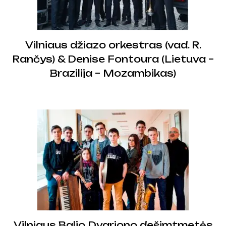
Vilniaus džiazo orkestras (vad. R.
Rančys) & Denise Fontoura (Lietuva –
Brazilija – Mozambikas)
Vilniaus Balio Dvariono dešimtmetės