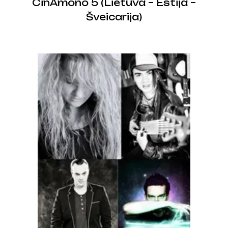
CinAmono 5 (Lietuva – Estija –
Šveicarija)